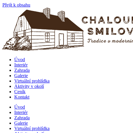
Přejít k obsahu
Úvod
Interiér
Zahrada
Galerie
Virtuální prohlídka
Aktivity v okolí
Ceník
Kontakt
Úvod
Interiér
Zahrada
Galerie
Virtuální prohlídka