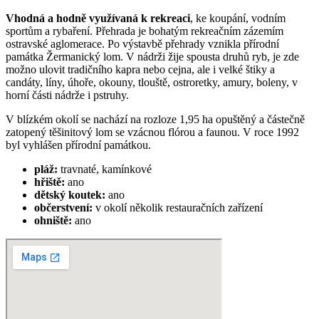
V
hodná a hodně využívaná k rekreaci
, ke koupání, vodním
sportům a rybaření. Přehrada je bohatým rekreačním zázemím
ostravské aglomerace. Po výstavbě přehrady vznikla přírodní
památka Žermanický lom. V nádrži žije spousta druhů ryb, je zde
možno ulovit tradičního kapra nebo cejna, ale i velké štiky a
candáty, líny, úhoře, okouny, tlouště, ostroretky, amury, boleny, v
horní části nádrže i pstruhy.
V blízkém okolí se nachází na rozloze 1,95 ha opuštěný a částečně
zatopený těšinitový lom se vzácnou flórou a faunou. V roce 1992
byl vyhlášen přírodní památkou.
pláž:
travnaté, kamínkové
hřiště:
ano
dětský koutek:
ano
občerstvení:
v okolí několik restauračních zařízení
ohniště:
ano